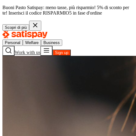
Buoni Pasto Satispay: meno tasse, più risparmio! 5% di sconto per
te!
Inserisci il codice
RISPARMIO5
in fase d'ordine
Scopri di più
Personal
Welfare
Business
Work with us
Sign up