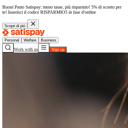
Buoni Pasto Satispay: meno tasse, più risparmio! 5% di sconto per
te!
Inserisci il codice
RISPARMIO5
in fase d'ordine
Scopri di più
Personal
Welfare
Business
Work with us
Sign up