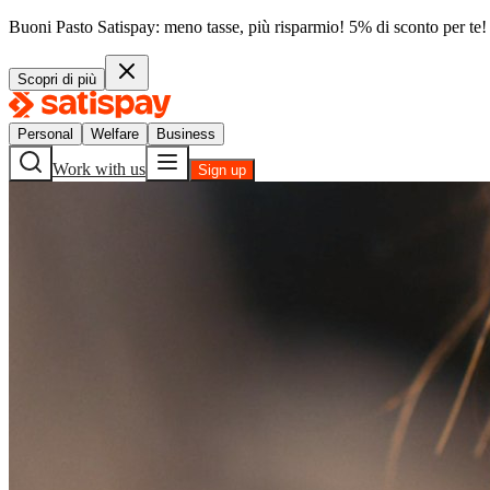
Buoni Pasto Satispay: meno tasse, più risparmio! 5% di sconto per te!
Scopri di più
Personal
Welfare
Business
Work with us
Sign up