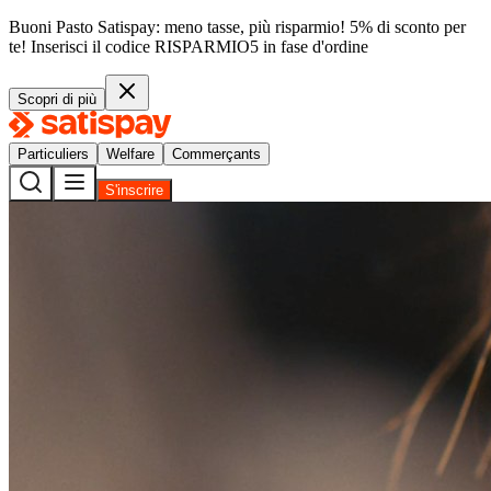
Buoni Pasto Satispay: meno tasse, più risparmio! 5% di sconto per
te!
Inserisci il codice
RISPARMIO5
in fase d'ordine
Scopri di più
Particuliers
Welfare
Commerçants
S'inscrire