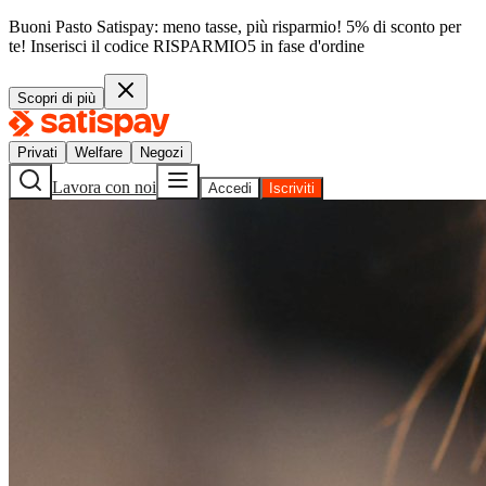
Buoni Pasto Satispay: meno tasse, più risparmio! 5% di sconto per
te!
Inserisci il codice
RISPARMIO5
in fase d'ordine
Scopri di più
Privati
Welfare
Negozi
Lavora con noi
Accedi
Iscriviti