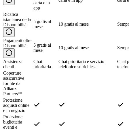
carta e in app
carta 
carta e in
app
Ricarica
istantanea della
5 gratis al
10 gratis al mese
Sempre
Disponibilità
mese
Pagamenti oltre
5 gratis al
Disponibilità
10 gratis al mese
Sempre
mese
Assistenza
Chat
Chat prioritaria e servizio
Chat p
clienti
prioritaria
telefonico su richiesta
telefo
Coperture
assicurative
fornite da
Allianz
Partners**
Protezione
acquisti online
e in negozio
Protezione
biglietteria
eventi e