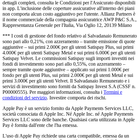
dettagli completi, consulta le Condizioni per l'Assicurato disponibili
in app. L'inclusione delle coperture assicurative all'interno dei piani
non comporta alcun costo aggiuntivo per l'utente. Allianz Partners è
il nome commerciale della compagnia assicuratrice AWP P&C S.A.,
Rappresentanza Generale per l'Italia, Via Oglio 12, 20139 Milano
*** I costi di gestione del fondo relativo al Salvadanaio Remunerato
sono pari allo 0,21%, con azzeramento – tramite emissione di quote
aggiuntive – sui primi 2.000€ per gli utenti Satispay Plus, sui primi
4.000€ per gli utenti Satispay Metal e sui primi 6.000€ per gli utenti
Satispay Velvet. Le commissioni Satispay sugli importi investiti nei
fondi di investimento sono pari allo 0,55%, con azzeramento –
sempre tramite quote aggiuntive – applicato sui primi 1.000€ per
fondo per gli utenti Plus, sui primi 2.000€ per gli utenti Metal e sui
primi 3.000€ per gli utenti Velvet. Il Salvadanaio Remunerato e i
servizi di investimento sono forniti da Satispay Invest S.A (CSSF n.
P00000555). Per maggiori informazioni, consulta i
Termini e
condizioni del servizio
. Investire comporta dei rischi.
Apple Pay è un servizio fornito da Apple Payments Services LLC,
società consociata di Apple Inc. Né Apple Inc. né Apple Payments
Services LLC sono delle banche. Qualsiasi carta utilizzata in Apple
Pay è fornita dall'ente che l'ha emessa.
L'uso di Apple Pay richiede una carta compatibile, emessa da un