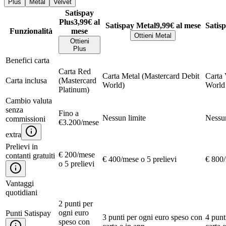
Plus
Metal
Velvet
Satispay
Plus
3,99€
al
Satispay Metal
9,99€
al mese
Satis
Funzionalità
mese
Ottieni Metal
Ottieni
Plus
Benefici carta
Carta Red
Carta Metal (Mastercard Debit
Carta 
Carta inclusa
(Mastercard
World)
World 
Platinum)
Cambio valuta
senza
Fino a
Nessun limite
Nessun
commissioni
€3.200/mese
extra
Prelievi in
€ 200/mese
contanti gratuiti
€ 400/mese o 5 prelievi
€ 800/
o 5 prelievi
Vantaggi
quotidiani
2 punti per
ogni euro
Punti Satispay
3 punti per ogni euro speso con
4 punt
speso con