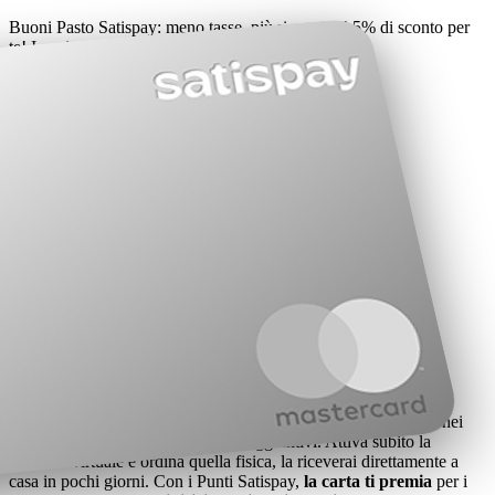
Buoni Pasto Satispay: meno tasse, più risparmio! 5% di sconto per
te!
Inserisci il codice
RISPARMIO5
in fase d'ordine
Scopri di più
Privati
Welfare
Negozi
Lavora con noi
Accedi
Iscriviti
Carte
Carte Satispay, senza confini
La
carta Satispay
è una
carta di debito Mastercard
inclusa nei
piani in abbonamento, senza costi aggiuntivi. Attiva subito la
versione virtuale e ordina quella fisica, la riceverai direttamente a
casa in pochi giorni. Con i Punti Satispay,
la carta ti premia
per i