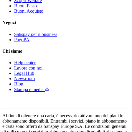
Scopri Welfare
Buoni Pasto
Buoni Acquisto
Negozi
Satispay per il business
PagoPA
Chi siamo
Help center
Lavora con noi
Legal Hub
Newsroom
Blog
Stampa e media
Al fine di ottenere una carta, è necessario attivare uno dei piani in
abbonamento disponibili. Entrambi i servizi, piano in abbonamento
e carta sono offerti da Satispay Europe S.A. Le condizioni generali
di utilizzo per i servizi in abbonamento sono disponibili al
seguente