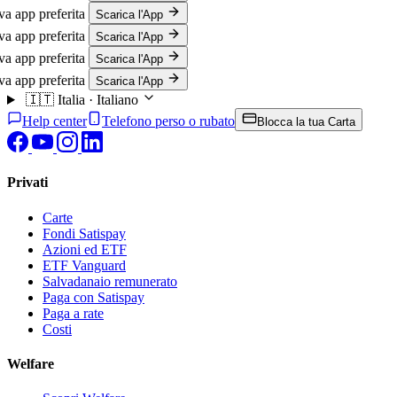
p preferita
Scarica l'App
p preferita
Scarica l'App
p preferita
Scarica l'App
p preferita
Scarica l'App
🇮🇹
Italia · Italiano
Help center
Telefono perso o rubato
Blocca la tua Carta
Privati
Carte
Fondi Satispay
Azioni ed ETF
ETF Vanguard
Salvadanaio remunerato
Paga con Satispay
Paga a rate
Costi
Welfare