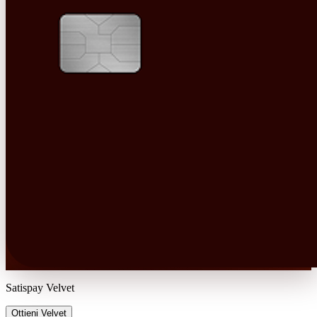
Satispay Velvet
Ottieni Velvet