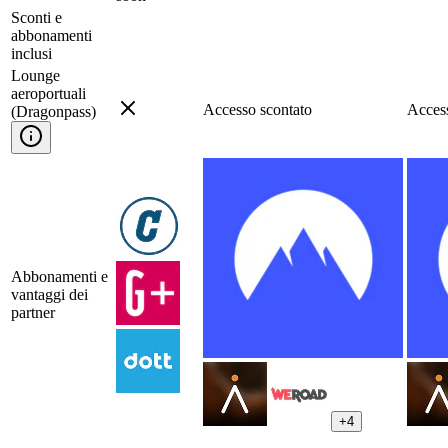
Sconti e
abbonamenti
inclusi
Lounge
aeroportuali
Accesso scontato
Access
(Dragonpass)
Abbonamenti e
vantaggi dei
partner
+
4