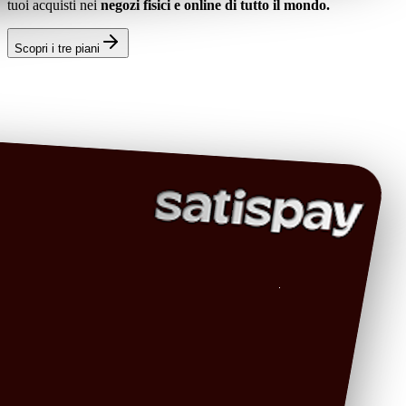
tuoi acquisti nei
negozi fisici e online di tutto il mondo.
Scopri i tre piani