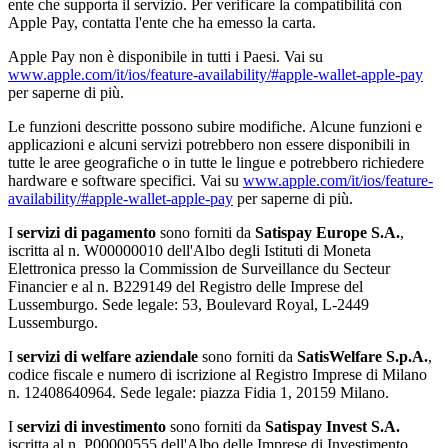
ente che supporta il servizio. Per verificare la compatibilità con
Apple Pay, contatta l'ente che ha emesso la carta.
Apple Pay non è disponibile in tutti i Paesi. Vai su
www.apple.com/it/ios/feature-availability/#apple-wallet-apple-pay
per saperne di più.
Le funzioni descritte possono subire modifiche. Alcune funzioni e
applicazioni e alcuni servizi potrebbero non essere disponibili in
tutte le aree geografiche o in tutte le lingue e potrebbero richiedere
hardware e software specifici. Vai su
www.apple.com/it/ios/feature-
availability/#apple-wallet-apple-pay
per saperne di più.
I
servizi di pagamento
sono forniti da
Satispay Europe S.A.
,
iscritta al n. W00000010 dell'Albo degli Istituti di Moneta
Elettronica presso la Commission de Surveillance du Secteur
Financier e al n. B229149 del Registro delle Imprese del
Lussemburgo. Sede legale: 53, Boulevard Royal, L-2449
Lussemburgo.
I
servizi di welfare aziendale
sono forniti da
SatisWelfare S.p.A.
,
codice fiscale e numero di iscrizione al Registro Imprese di Milano
n. 12408640964. Sede legale: piazza Fidia 1, 20159 Milano.
I
servizi di investimento
sono forniti da
Satispay Invest S.A.
iscritta al n. P00000555 dell'Albo delle Imprese di Investimento