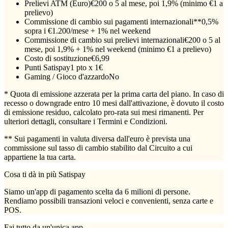
Prelievi ATM (Euro)
€200 o 5 al mese, poi 1,9% (minimo €1 a
prelievo)
Commissione di cambio sui pagamenti internazionali**
0,5%
sopra i €1.200/mese + 1% nel weekend
Commissione di cambio sui prelievi internazionali
€200 o 5 al
mese, poi 1,9% + 1% nel weekend (minimo €1 a prelievo)
Costo di sostituzione
€6,99
Punti Satispay
1 pto x 1€
Gaming / Gioco d'azzardo
No
* Quota di emissione azzerata per la prima carta del piano. In caso di
recesso o downgrade entro 10 mesi dall'attivazione, è dovuto il costo
di emissione residuo, calcolato pro-rata sui mesi rimanenti. Per
ulteriori dettagli, consultare i Termini e Condizioni.
** Sui pagamenti in valuta diversa dall'euro è prevista una
commissione sul tasso di cambio stabilito dal Circuito a cui
appartiene la tua carta.
Cosa ti dà in più Satispay
Siamo un'app di pagamento scelta da 6 milioni di persone.
Rendiamo possibili transazioni veloci e convenienti, senza carte e
POS.
Fai tutto da un'unica app