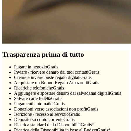
Trasparenza prima di tutto
Pagare in negozio
Gratis
Inviare / ricevere denaro dai tuoi contatti
Gratis
Creare e inviare buste regalo digitali
Gratis
Acquistare un Buono Regalo Amazon.it
Gratis
Ricariche telefoniche
Gratis
Aggiungere e spostare denaro dai salvadanai digitali
Gratis
Salvare carte fedeltà
Gratis
Pagamenti automatici
Gratis
Donazioni verso associazioni non profit
Gratis
Iscrizione / recesso al servizio
Gratis
Deposito su conto corrente
Gratis
Ricarica standard della Disponibilità
Gratis*
Ricarica della Disponibilità in base al Budget
Gratis*