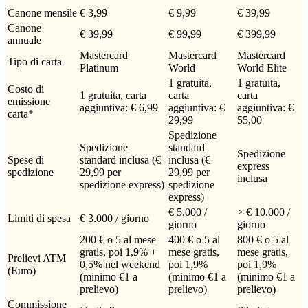
Canone mensile
€ 3,99
€ 9,99
€ 39,99
Canone
€ 39,99
€ 99,99
€ 399,99
annuale
Mastercard
Mastercard
Mastercard
Tipo di carta
Platinum
World
World Elite
1 gratuita,
1 gratuita,
Costo di
1 gratuita, carta
carta
carta
emissione
aggiuntiva: € 6,99
aggiuntiva: €
aggiuntiva: €
carta*
29,99
55,00
Spedizione
Spedizione
standard
Spedizione
Spese di
standard inclusa (€
inclusa (€
express
spedizione
29,99 per
29,99 per
inclusa
spedizione express)
spedizione
express)
€ 5.000 /
> € 10.000 /
Limiti di spesa
€ 3.000 / giorno
giorno
giorno
200 € o 5 al mese
400 € o 5 al
800 € o 5 al
gratis, poi 1,9% +
mese gratis,
mese gratis,
Prelievi ATM
0,5% nel weekend
poi 1,9%
poi 1,9%
(Euro)
(minimo €1 a
(minimo €1 a
(minimo €1 a
prelievo)
prelievo)
prelievo)
Commissione