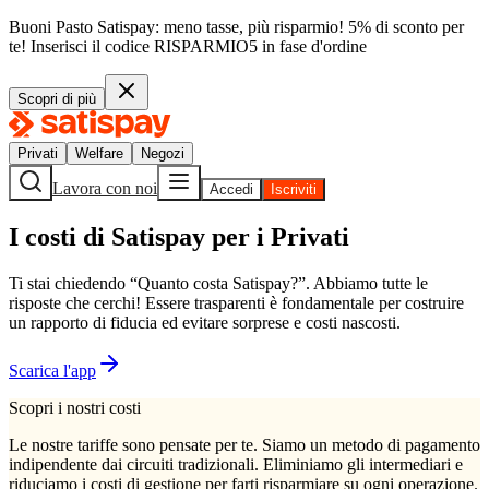
Buoni Pasto Satispay: meno tasse, più risparmio! 5% di sconto per
te!
Inserisci il codice
RISPARMIO5
in fase d'ordine
Scopri di più
Privati
Welfare
Negozi
Lavora con noi
Accedi
Iscriviti
I costi di Satispay per i Privati
Ti stai chiedendo “Quanto costa Satispay?”. Abbiamo tutte le
risposte che cerchi! Essere trasparenti è fondamentale per costruire
un rapporto di fiducia ed evitare sorprese e costi nascosti.
Scarica l'app
Scopri i nostri costi
Le nostre tariffe sono pensate per te. Siamo un metodo di pagamento
indipendente dai circuiti tradizionali. Eliminiamo gli intermediari e
riduciamo i costi di gestione per farti risparmiare su ogni operazione.