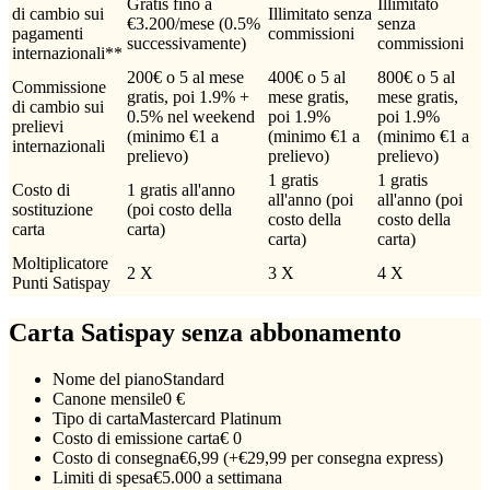
Gratis fino a
Illimitato
di cambio sui
Illimitato senza
€3.200/mese (0.5%
senza
pagamenti
commissioni
successivamente)
commissioni
internazionali**
200€ o 5 al mese
400€ o 5 al
800€ o 5 al
Commissione
gratis, poi 1.9% +
mese gratis,
mese gratis,
di cambio sui
0.5% nel weekend
poi 1.9%
poi 1.9%
prelievi
(minimo €1 a
(minimo €1 a
(minimo €1 a
internazionali
prelievo)
prelievo)
prelievo)
1 gratis
1 gratis
Costo di
1 gratis all'anno
all'anno (poi
all'anno (poi
sostituzione
(poi costo della
costo della
costo della
carta
carta)
carta)
carta)
Moltiplicatore
2 X
3 X
4 X
Punti Satispay
Carta Satispay senza abbonamento
Nome del piano
Standard
Canone mensile
0 €
Tipo di carta
Mastercard Platinum
Costo di emissione carta
€ 0
Costo di consegna
€6,99 (+€29,99 per consegna express)
Limiti di spesa
€5.000 a settimana