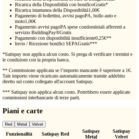
Ricarica della Disponibilità con bonifico
Gratis*
Ricarica istantanea della Disponibilità
1,00€
Pagamento di bollettini, avvisi pagoPA, bollo auto e
moto
1,00€
Pagamento avvisi pagoPA spese condominiali afferenti a
servizio BuildingPay®
Gratis
Pagamento con disponibilità insufficiente
0,25€**
Invio / Ricezione bonifici SEPA
Gratis***
*Satispay non applica alcun costo. Si prega di verificare i termini e
le condizioni con la propria banca.
** Commissione applicata se l’importo mancante è superiore a 1€.
Tale importo viene ricaricato automaticamente tramite addebito
diretto sul conto collegato all'account Satispay.
*** Satispay non applica alcun costo. Potrebbero essere applicate
commissioni interbancarie di terze parti.
Piani e carte
Red
Metal
Velvet
Satispay
Satispay
Funzionalità
Satispay Red
Metal
Velvet