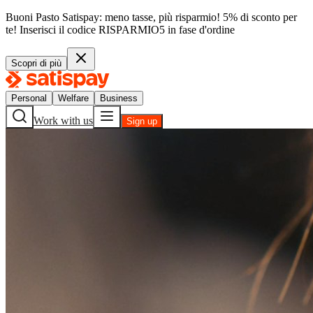
Buoni Pasto Satispay: meno tasse, più risparmio! 5% di sconto per
te!
Inserisci il codice
RISPARMIO5
in fase d'ordine
Scopri di più
Personal
Welfare
Business
Work with us
Sign up