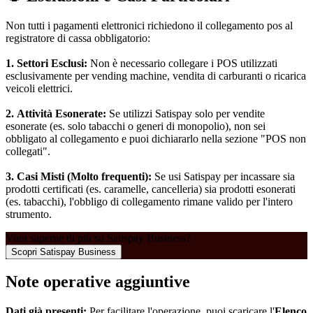
Non tutti i pagamenti elettronici richiedono il collegamento pos al
registratore di cassa obbligatorio:
1.
Settori Esclusi:
Non è necessario collegare i POS utilizzati
esclusivamente per vending machine, vendita di carburanti o ricarica
veicoli elettrici.
2.
Attività Esonerate:
Se utilizzi Satispay solo per vendite
esonerate (es. solo tabacchi o generi di monopolio), non sei
obbligato al collegamento e puoi dichiararlo nella sezione "POS non
collegati".
3.
Casi Misti (Molto frequenti):
Se usi Satispay per incassare sia
prodotti certificati (es. caramelle, cancelleria) sia prodotti esonerati
(es. tabacchi), l'obbligo di collegamento rimane valido per l'intero
strumento.
Vuoi saperne di più su Satispay Business?
Scopri Satispay Business
Note operative aggiuntive
Dati già presenti:
Per facilitare l'operazione, puoi scaricare l'
Elenco