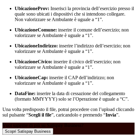
UbicazioneProv:
Inserisci la provincia dell’esercizio presso il
quale sono ubicati i dispositivi che si intendono collegare.
Non valorizzare se Ambulante è uguale a “1”.
UbicazioneComune:
inserire il comune dell’esercizio; non
valorizzare se Ambulante è uguale a “1”.
UbicazioneIndirizzo:
inserire l’indirizzo dell’esercizio; non
valorizzare se Ambulante è uguale a “1”.
UbicazioneCivico:
inserire il civico dell’esercizio; non
valorizzare se Ambulante è uguale a “1”.
UbicazioneCap:
inserire il CAP dell’indirizzo; non
valorizzare se Ambulante è uguale a “1”.
DataFine:
inserire la data di cessazione del collegamento
(formato MMYYYY) solo se l’Operazione è uguale a “C”.
Una volta predisposto il file, potrai procedere con l’upload cliccando
sul pulsante “
Scegli il file
”, caricandolo e premendo “
Invia
”.
Vuoi saperne di più su Satispay Business?
Scopri Satispay Business