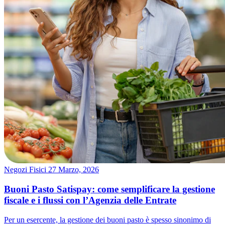
Negozi Fisici
27 Marzo, 2026
Buoni Pasto Satispay: come semplificare la gestione
fiscale e i flussi con l’Agenzia delle Entrate
Per un esercente, la gestione dei buoni pasto è spesso sinonimo di