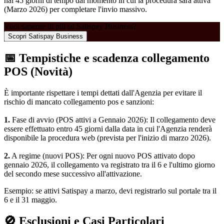
hai 45 giorni di tempo dal momento in cui la procedura sarà attiva
(Marzo 2026) per completare l'invio massivo.
Vuoi saperne di più su Satispay Business?
Scopri Satispay Business
📅 Tempistiche e scadenza collegamento
POS (Novità)
È importante rispettare i tempi dettati dall'Agenzia per evitare il
rischio di mancato collegamento pos e sanzioni:
1.
Fase di avvio (POS attivi a Gennaio 2026): Il collegamento deve
essere effettuato entro 45 giorni dalla data in cui l'Agenzia renderà
disponibile la procedura web (prevista per l'inizio di marzo 2026).
2.
A regime (nuovi POS): Per ogni nuovo POS attivato dopo
gennaio 2026, il collegamento va registrato tra il 6 e l'ultimo giorno
del secondo mese successivo all'attivazione.
Esempio: se attivi Satispay a marzo, devi registrarlo sul portale tra il
6 e il 31 maggio.
🚫 Esclusioni e Casi Particolari