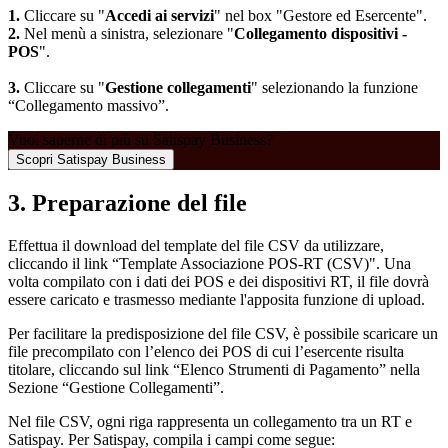
1.
Cliccare su "
Accedi ai servizi
" nel box "Gestore ed Esercente".
2.
Nel menù a sinistra, selezionare "
Collegamento dispositivi -
POS
".
3.
Cliccare su "
Gestione collegamenti
" selezionando la funzione
“Collegamento massivo”.
Vuoi saperne di più su Satispay Business?
Scopri Satispay Business
3. Preparazione del file
Effettua il download del template del file CSV da utilizzare,
cliccando il link “Template Associazione POS-RT (CSV)". Una
volta compilato con i dati dei POS e dei dispositivi RT, il file dovrà
essere caricato e trasmesso mediante l'apposita funzione di upload.
Per facilitare la predisposizione del file CSV, è possibile scaricare un
file precompilato con l’elenco dei POS di cui l’esercente risulta
titolare, cliccando sul link “Elenco Strumenti di Pagamento” nella
Sezione “Gestione Collegamenti”.
Nel file CSV, ogni riga rappresenta un collegamento tra un RT e
Satispay. Per Satispay, compila i campi come segue: