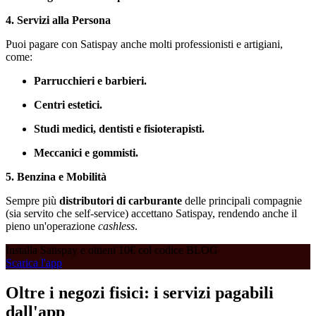
4. Servizi alla Persona
Puoi pagare con Satispay anche molti professionisti e artigiani,
come:
Parrucchieri e barbieri.
Centri estetici.
Studi medici, dentisti e fisioterapisti.
Meccanici e gommisti.
5. Benzina e Mobilità
Sempre più
distributori di carburante
delle principali compagnie
(sia servito che self-service) accettano Satispay, rendendo anche il
pieno un'operazione
cashless
.
Installa Satispay e ottieni 10€ col codice BLOG
Scarica l'app
Oltre i negozi fisici: i servizi pagabili
dall'app