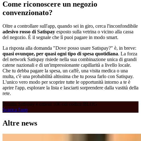
Come riconoscere un negozio
convenzionato?
Oltre a controllare sull'app, quando sei in giro, cerca l'inconfondibile
adesivo rosso di Satispay
esposto sulla vetrina o vicino alla cassa
del negozio. È il segnale che lì puoi pagare in modo smart.
La risposta alla domanda "Dove posso usare Satispay?" è, in breve:
quasi ovunque, per quasi ogni tipo di spesa quotidiana
. La forza
del network Satispay risiede nella sua combinazione unica di grandi
catene nazionali e di un'impressionante capillarità a livello locale.
Che tu debba pagare la spesa, un caffè, una visita medica o una
multa, c'è una probabilità altissima che tu possa farlo con Satispay.
L'unico vero modo per scoprire tutte le opportunità intorno a te è
aprire l'app, esplorare la lista e lasciarti sorprendere dalla vastità della
rete.
Installa Satispay e ottieni 10€ col codice BLOG
Scarica l'app
Altre news