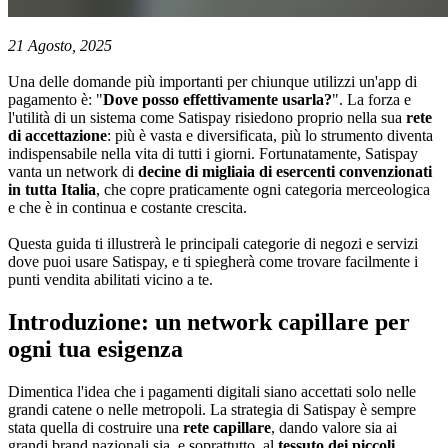
21 Agosto, 2025
Una delle domande più importanti per chiunque utilizzi un'app di
pagamento è: "
Dove posso effettivamente usarla?
". La forza e
l'utilità di un sistema come Satispay risiedono proprio nella sua
rete
di accettazione
: più è vasta e diversificata, più lo strumento diventa
indispensabile nella vita di tutti i giorni. Fortunatamente, Satispay
vanta un network di
decine di migliaia di esercenti convenzionati
in tutta Italia
, che copre praticamente ogni categoria merceologica
e che è in continua e costante crescita.
Questa guida ti illustrerà le principali categorie di negozi e servizi
dove puoi usare Satispay, e ti spiegherà come trovare facilmente i
punti vendita abilitati vicino a te.
Introduzione: un network capillare per
ogni tua esigenza
Dimentica l'idea che i pagamenti digitali siano accettati solo nelle
grandi catene o nelle metropoli. La strategia di Satispay è sempre
stata quella di costruire una
rete capillare
, dando valore sia ai
grandi brand nazionali sia, e soprattutto, al
tessuto dei piccoli