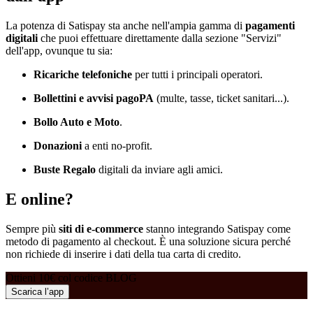
La potenza di Satispay sta anche nell'ampia gamma di
pagamenti
digitali
che puoi effettuare direttamente dalla sezione "Servizi"
dell'app, ovunque tu sia:
Ricariche telefoniche
per tutti i principali operatori.
Bollettini e avvisi pagoPA
(multe, tasse, ticket sanitari...).
Bollo Auto e Moto
.
Donazioni
a enti no-profit.
Buste Regalo
digitali da inviare agli amici.
E online?
Sempre più
siti di e-commerce
stanno integrando Satispay come
metodo di pagamento al checkout. È una soluzione sicura perché
non richiede di inserire i dati della tua carta di credito.
Ottieni 10€ col codice BLOG
Scarica l’app