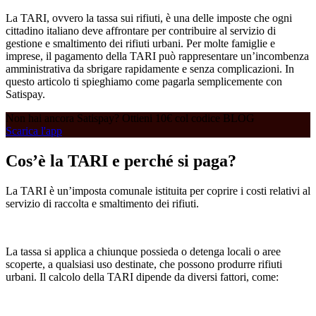
La TARI, ovvero la tassa sui rifiuti, è una delle imposte che ogni
cittadino italiano deve affrontare per contribuire al servizio di
gestione e smaltimento dei rifiuti urbani. Per molte famiglie e
imprese, il pagamento della TARI può rappresentare un’incombenza
amministrativa da sbrigare rapidamente e senza complicazioni. In
questo articolo ti spieghiamo come pagarla semplicemente con
Satispay.
Non hai ancora Satispay? Ottieni 10€ col codice BLOG
Scarica l'app
Cos’è la TARI e perché si paga?
La TARI è un’imposta comunale istituita per coprire i costi relativi al
servizio di raccolta e smaltimento dei rifiuti.
La tassa si applica a chiunque possieda o detenga locali o aree
scoperte, a qualsiasi uso destinate, che possono produrre rifiuti
urbani. Il calcolo della TARI dipende da diversi fattori, come: