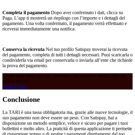
Completa il pagamento
Dopo aver confermato i dati, clicca su
Paga. L’app ti mostrerà un riepilogo con l’importo e i dettagli del
pagamento. Una volta confermato, il pagamento verrà effettuato e
riceverai immediatamente una notifica.
Conserva la ricevuta
Nel tuo profilo Satispay troverai la ricevuta
del pagamento, completa di tutti i dettagli necessari. Puoi scaricarla o
condividerla via email per conservarla o inviarla all’ente che richiede
la prova del pagamento.
Scopri tante altre cose che puoi fare con Satispay: ottieni 10€ col
codice BLOG
Scarica l'app
Conclusione
La TARI è una tassa obbligatoria ma, grazie alle nuove tecnologie, il
suo pagamento non deve essere un peso. Con Satispay, hai a
disposizione un metodo semplice, veloce e sicuro per pagare i tuoi
bollettini e molto altro. La praticità di questa applicazione ti permette
di risparmiare tempo e di gestire i pagamenti direttamente dal tuo