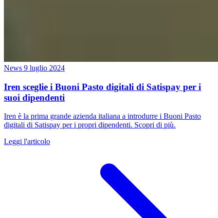
News
9 luglio 2024
Iren sceglie i Buoni Pasto digitali di Satispay per i
suoi dipendenti
Iren è la prima grande azienda italiana a introdurre i Buoni Pasto
digitali di Satispay per i propri dipendenti. Scopri di più.
Leggi l'articolo