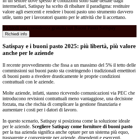
In un settore dove spesso le condizioni sono state dettate dagli
intermediari, Satispay ha scelto di ribaltare il paradigma: restituire
valore agli esercenti e rendere i buoni pasto uno strumento davvero
utile, tanto per i lavoratori quanto per le attività che li accettano.
Richiedi una consulenza gratuita sui Buoni Pasto Satispay
Richiedi info
Satispay e i buoni pasto 2025: più libertà, più valore
anche per le aziende
Il recente provvedimento che fissa a un massimo del 5% il tetto delle
commissioni sui buoni pasto sta costringendo i tradizionali emettitori
di buoni pasto a rivedere drasticamente le proprie condizioni
contrattuali con le aziende.
Molte aziende, infatti, stanno ricevendo comunicazioni via PEC che
introducono revisioni contrattuali meno vantaggiose, una decisione
forzata, ma che rischia di complicare la gestione finanziaria e
aumentare i costi per i datori di lavoro.
In questo scenario, Satispay si posiziona come la soluzione ideale
per le aziende.
Scegliere Satispay come fornitore di buoni pasto
per la tua azienda significa anche optare per un sistema più equo,
trasparente e conveniente per aziende, dipendenti e esercenti.