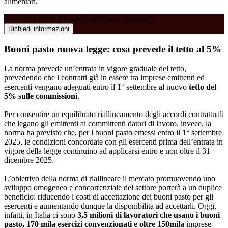
alimentari.
Vuoi scoprire di più sui Buoni Pasto Satispay?
Richiedi informazioni
Buoni pasto nuova legge: cosa prevede il tetto al 5%
La norma prevede un’entrata in vigore graduale del tetto,
prevedendo che i contratti già in essere tra imprese emittenti ed
esercenti vengano adeguati entro il 1° settembre al nuovo
tetto del
5% sulle commissioni
.
Per consentire un equilibrato riallineamento degli accordi contrattuali
che legano gli emittenti ai committenti datori di lavoro, invece, la
norma ha previsto che, per i buoni pasto emessi entro il 1° settembre
2025, le condizioni concordate con gli esercenti prima dell’entrata in
vigore della legge continuino ad applicarsi entro e non oltre il 31
dicembre 2025.
L’obiettivo della norma di riallineare il mercato promuovendo uno
sviluppo omogeneo e concorrenziale del settore porterà a un duplice
beneficio: riducendo i costi di accettazione dei buoni pasto per gli
esercenti e aumentando dunque la disponibilità ad accettarli. Oggi,
infatti, in Italia ci sono
3,5 milioni di lavoratori che usano i buoni
pasto, 170 mila esercizi convenzionati e oltre 150mila
imprese