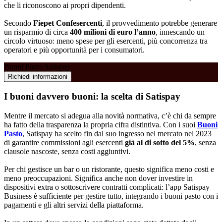
che li riconoscono ai propri dipendenti.
Secondo
Fiepet Confesercenti
, il provvedimento potrebbe generare
un risparmio di circa
400 milioni di euro l’anno
, innescando un
circolo virtuoso: meno spese per gli esercenti, più concorrenza tra
operatori e più opportunità per i consumatori.
Buoni Pasto Satispay
Richiedi informazioni
I buoni davvero buoni: la scelta di Satispay
Mentre il mercato si adegua alla novità normativa, c’è chi da sempre
ha fatto della trasparenza la propria cifra distintiva. Con i suoi
Buoni
Pasto
, Satispay ha scelto fin dal suo ingresso nel mercato nel 2023
di garantire commissioni agli esercenti
già al di sotto del 5%
, senza
clausole nascoste, senza costi aggiuntivi.
Per chi gestisce un bar o un ristorante, questo significa meno costi e
meno preoccupazioni. Significa anche non dover investire in
dispositivi extra o sottoscrivere contratti complicati: l’app Satispay
Business è sufficiente per gestire tutto, integrando i buoni pasto con i
pagamenti e gli altri servizi della piattaforma.