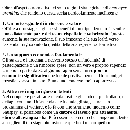
Oltre all'aspetto normativo, ci sono ragioni strategiche e di
employer
branding
che rendono questa scelta particolarmente intelligente.
1. Un forte segnale di inclusione e valore
Offrire a uno stagista gli stessi benefit di un dipendente lo fa sentire
immediatamente
parte del team, rispettato e valorizzato
. Questo
aumenta la sua motivazione, il suo impegno e la sua lealtà verso
l'azienda, migliorando la qualità della sua esperienza formativa.
2. Un supporto economico fondamentale
Gli stagisti e i tirocinanti ricevono spesso un'indennità di
partecipazione o un rimborso spese, non un vero e proprio stipendio.
Un buono pasto da 8€ al giorno rappresenta un
supporto
economico significativo
che incide positivamente sul loro budget
mensile, spesso limitato. È un aiuto concreto molto apprezzato.
3. Attrarre i migliori giovani talenti
Nel competere per attrarre i neolaureati e gli studenti più brillanti, i
dettagli contano. Un'azienda che include gli stagisti nel suo
programma di welfare, e lo fa con uno strumento moderno come
Satispay, si posiziona come un
datore di lavoro più attraente,
etico e all'avanguardia
. Può essere l'elemento che spinge un talento
a scegliere il tuo stage piuttosto che quello di un competitor.