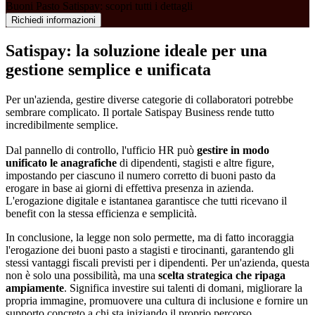
Buoni Pasto Satispay: scopri tutti i dettagli
Richiedi informazioni
Satispay: la soluzione ideale per una
gestione semplice e unificata
Per un'azienda, gestire diverse categorie di collaboratori potrebbe
sembrare complicato. Il portale Satispay Business rende tutto
incredibilmente semplice.
Dal pannello di controllo, l'ufficio HR può
gestire in modo
unificato le anagrafiche
di dipendenti, stagisti e altre figure,
impostando per ciascuno il numero corretto di buoni pasto da
erogare in base ai giorni di effettiva presenza in azienda.
L'erogazione digitale e istantanea garantisce che tutti ricevano il
benefit con la stessa efficienza e semplicità.
In conclusione, la legge non solo permette, ma di fatto incoraggia
l'erogazione dei buoni pasto a stagisti e tirocinanti, garantendo gli
stessi vantaggi fiscali previsti per i dipendenti. Per un'azienda, questa
non è solo una possibilità, ma una
scelta strategica che ripaga
ampiamente
. Significa investire sui talenti di domani, migliorare la
propria immagine, promuovere una cultura di inclusione e fornire un
supporto concreto a chi sta iniziando il proprio percorso