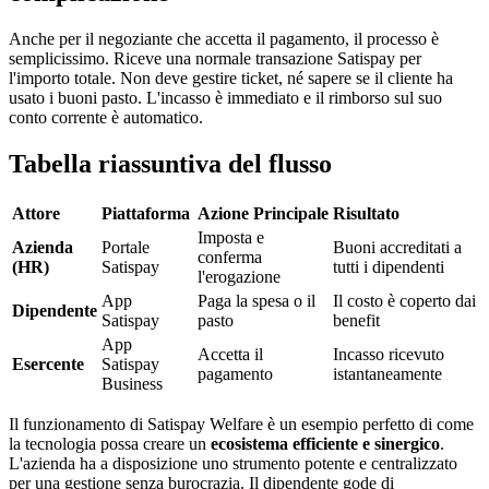
Anche per il negoziante che accetta il pagamento, il processo è
semplicissimo. Riceve una normale transazione Satispay per
l'importo totale. Non deve gestire ticket, né sapere se il cliente ha
usato i buoni pasto. L'incasso è immediato e il rimborso sul suo
conto corrente è automatico.
Tabella riassuntiva del flusso
Attore
Piattaforma
Azione Principale
Risultato
Imposta e
Azienda
Portale
Buoni accreditati a
conferma
(HR)
Satispay
tutti i dipendenti
l'erogazione
App
Paga la spesa o il
Il costo è coperto dai
Dipendente
Satispay
pasto
benefit
App
Accetta il
Incasso ricevuto
Esercente
Satispay
pagamento
istantaneamente
Business
Il funzionamento di Satispay Welfare è un esempio perfetto di come
la tecnologia possa creare un
ecosistema efficiente e sinergico
.
L'azienda ha a disposizione uno strumento potente e centralizzato
per una gestione senza burocrazia. Il dipendente gode di