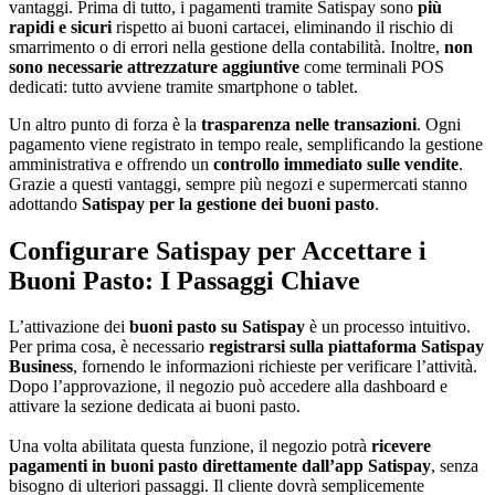
vantaggi. Prima di tutto, i pagamenti tramite Satispay sono
più
rapidi e sicuri
rispetto ai buoni cartacei, eliminando il rischio di
smarrimento o di errori nella gestione della contabilità. Inoltre,
non
sono necessarie attrezzature aggiuntive
come terminali POS
dedicati: tutto avviene tramite smartphone o tablet.
Un altro punto di forza è la
trasparenza nelle transazioni
. Ogni
pagamento viene registrato in tempo reale, semplificando la gestione
amministrativa e offrendo un
controllo immediato sulle vendite
.
Grazie a questi vantaggi, sempre più negozi e supermercati stanno
adottando
Satispay per la gestione dei buoni pasto
.
Configurare Satispay per Accettare i
Buoni Pasto: I Passaggi Chiave
L’attivazione dei
buoni pasto su Satispay
è un processo intuitivo.
Per prima cosa, è necessario
registrarsi sulla piattaforma Satispay
Business
, fornendo le informazioni richieste per verificare l’attività.
Dopo l’approvazione, il negozio può accedere alla dashboard e
attivare la sezione dedicata ai buoni pasto.
Una volta abilitata questa funzione, il negozio potrà
ricevere
pagamenti in buoni pasto direttamente dall’app Satispay
, senza
bisogno di ulteriori passaggi. Il cliente dovrà semplicemente