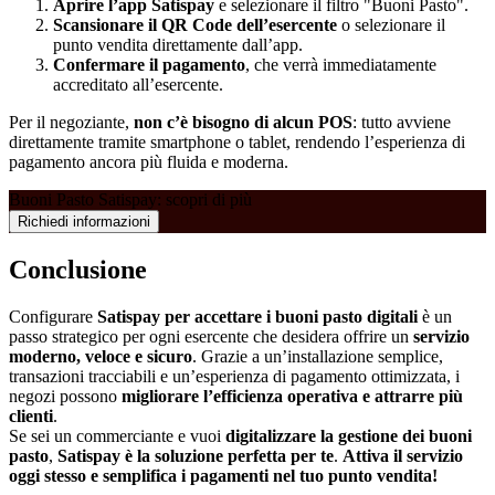
Aprire l’app Satispay
e selezionare il filtro "Buoni Pasto".
Scansionare il QR Code dell’esercente
o selezionare il
punto vendita direttamente dall’app.
Confermare il pagamento
, che verrà immediatamente
accreditato all’esercente.
Per il negoziante,
non c’è bisogno di alcun POS
: tutto avviene
direttamente tramite smartphone o tablet, rendendo l’esperienza di
pagamento ancora più fluida e moderna.
Buoni Pasto Satispay: scopri di più
Richiedi informazioni
Conclusione
Configurare
Satispay per accettare i buoni pasto digitali
è un
passo strategico per ogni esercente che desidera offrire un
servizio
moderno, veloce e sicuro
. Grazie a un’installazione semplice,
transazioni tracciabili e un’esperienza di pagamento ottimizzata, i
negozi possono
migliorare l’efficienza operativa e attrarre più
clienti
.
Se sei un commerciante e vuoi
digitalizzare la gestione dei buoni
pasto
,
Satispay è la soluzione perfetta per te
.
Attiva il servizio
oggi stesso e semplifica i pagamenti nel tuo punto vendita!