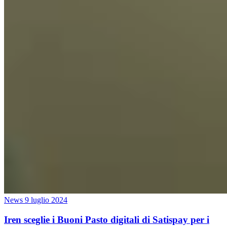
News
9 luglio 2024
Iren sceglie i Buoni Pasto digitali di Satispay per i