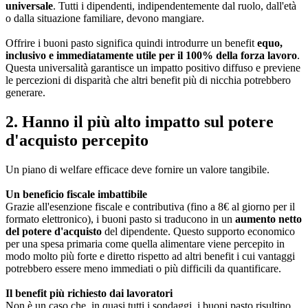
universale
. Tutti i dipendenti, indipendentemente dal ruolo, dall'età
o dalla situazione familiare, devono mangiare.
Offrire i buoni pasto significa quindi introdurre un benefit
equo,
inclusivo e immediatamente utile per il 100% della forza lavoro
.
Questa universalità garantisce un impatto positivo diffuso e previene
le percezioni di disparità che altri benefit più di nicchia potrebbero
generare.
2. Hanno il più alto impatto sul potere
d'acquisto percepito
Un piano di welfare efficace deve fornire un valore tangibile.
Un beneficio fiscale imbattibile
Grazie all'esenzione fiscale e contributiva (fino a 8€ al giorno per il
formato elettronico), i buoni pasto si traducono in un
aumento netto
del potere d'acquisto
del dipendente. Questo supporto economico
per una spesa primaria come quella alimentare viene percepito in
modo molto più forte e diretto rispetto ad altri benefit i cui vantaggi
potrebbero essere meno immediati o più difficili da quantificare.
Il benefit più richiesto dai lavoratori
Non è un caso che, in quasi tutti i sondaggi, i buoni pasto risultino