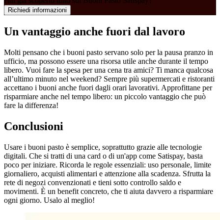
Hai già scoperto tutto sui Buoni Pasto Satispay?
Richiedi informazioni
Un vantaggio anche fuori dal lavoro
Molti pensano che i buoni pasto servano solo per la pausa pranzo in
ufficio, ma possono essere una risorsa utile anche durante il tempo
libero. Vuoi fare la spesa per una cena tra amici? Ti manca qualcosa
all’ultimo minuto nel weekend? Sempre più supermercati e ristoranti
accettano i buoni anche fuori dagli orari lavorativi. Approfittane per
risparmiare anche nel tempo libero: un piccolo vantaggio che può
fare la differenza!
Conclusioni
Usare i buoni pasto è semplice, soprattutto grazie alle tecnologie
digitali. Che si tratti di una card o di un'app come Satispay, basta
poco per iniziare. Ricorda le regole essenziali: uso personale, limite
giornaliero, acquisti alimentari e attenzione alla scadenza. Sfrutta la
rete di negozi convenzionati e tieni sotto controllo saldo e
movimenti. È un benefit concreto, che ti aiuta davvero a risparmiare
ogni giorno. Usalo al meglio!