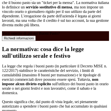
che il buono pasto sia un "ticket per la mensa". La normativa italiana
lo definisce un
servizio sostitutivo di mensa
, ma non impone un
vincolo orario o giornaliero rigido per il suo
utilizzo
da parte del
dipendente. L'erogazione da parte dell'azienda è legata ai giorni
lavorati, ma una volta che il credito è sul tuo account, la sua gestione
diventa molto più libera.
Vuoi saperne di più sui Buoni Pasto?
Richiedi informazioni
La normativa: cosa dice la legge
sull'utilizzo serale e festivo
La legge che regola i buoni pasto (in particolare il Decreto MISE n.
122/2017) stabilisce le caratteristiche del servizio, i limiti di
cumulabilità (massimo 8 buoni per transazione) e le tipologie di
esercizi commerciali dove possono essere spesi. Tuttavia,
non
impone alcun divieto esplicito
sull'utilizzo dei buoni pasto in orario
serale o nei giorni festivi e non lavorativi, come il sabato e la
domenica.
Questo significa che, dal punto di vista legale, sei pienamente
autorizzato a spendere i buoni pasto che hai accumulato in qualsiasi
momento.