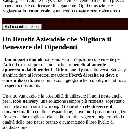
Satispay, scansionare il QR Code dell’esercente o inserire il prezzo
manualmente e confermare il pagamento. Ogni transazione è
registrata in tempo reale
, garantendo
trasparenza e sicurezza
.
I Buoni Pasto Satispay: scopri tutti i dettagli
Richiedi informazioni
Un Benefit Aziendale che Migliora il
Benessere dei Dipendenti
I
buoni pasto digitali
non sono solo un’opzione conveniente per
l’azienda, ma rappresentano anche un
benefit altamente
apprezzato dai dipendenti
. Offrire buoni pasto attraverso Satispay
significa dare ai lavoratori maggiore
libertà di scelta su dove e
come utilizzarli
, senza limitazioni geografiche o obblighi di utilizzo
in specifici ristoranti.
Un altro vantaggio è la possibilità di utilizzare i buoni pasto anche
per il
food delivery
, una soluzione sempre più richiesta, soprattutto
per chi lavora in smart working. Grazie alla
rete di esercenti
convenzionati
in continua espansione, i lavoratori possono scegliere
l’opzione che meglio si adatta alle proprie esigenze, migliorando la
qualità della loro pausa pranzo e aumentando il loro livello di
soddisfazione.