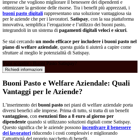
imprese che vogliono migliorare il benessere dei dipendenti e
ottimizzare la gestione delle risorse. Tra i benefit più apprezzati, i
buoni pasto digitali
rappresentano una soluzione vantaggiosa sia
per le aziende che per i lavoratori.
Satispay
, con la sua piattaforma
innovativa, semplifica l’erogazione e l’utilizzo dei buoni pasto,
integrandoli in un sistema di
pagamenti digitali veloci e sicuri
.
Se stai cercando
un modo efficace per includere i buoni pasto nel
piano di welfare aziendale
, questa guida ti aiuterà a capire come
sfruttare al meglio le potenzialità di Satispay.
Vuoi scoprire i Buoni Pasto Satispay?
Richiedi informazioni
Buoni Pasto e Welfare Aziendale: Quali
Vantaggi per le Aziende?
L’inserimento dei
buoni pasto
nei piani di welfare aziendale porta
diversi benefici alle imprese. Prima di tutto, si tratta di un benefit
vantaggioso
, con
esenzioni fino a 8 euro al giorno per
dipendente
quando si utilizzano soluzioni digitali come Satispay.
Questo significa che le aziende possono
incentivare il benessere
dei lavoratori
riducendo i costi complessivi e migliorando
l’attrattività del proprio pacchetto di benefit.