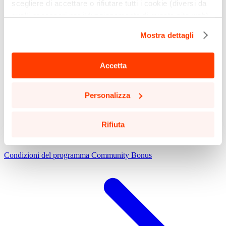
scegliere di accettare o rifiutare tutti i cookie (diversi da
quelli necessari per il funzionamento di questo sito web)
cliccando sull'apposito pulsante qui sotto. Non è finita
Mostra dettagli
qui: puoi anche selezionare solo alcuni tipi di cookie e
confermare la selezione, cliccando sul pulsante
"Personalizza".
Accetta
Potrai aggiornare le tue preferenze in qualsiasi momento
Personalizza
cliccando sul pulsante in basso a sinistra in qualsiasi
pagina del sito.
Leggi la nostra
Cookie Policy
per saperne di più.
Rifiuta
Condizioni del programma Community Bonus