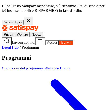
Buoni Pasto Satispay: meno tasse, più risparmio! 5% di sconto per
te!
Inserisci il codice
RISPARMIO5
in fase d'ordine
Scopri di più
Privati
Welfare
Negozi
Lavora con noi
Accedi
Iscriviti
Legal Hub
/
Programmi
Programmi
Condizioni del programma Welcome Bonus