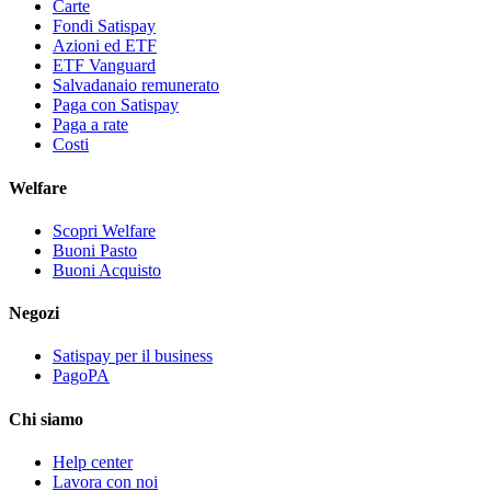
Carte
Fondi Satispay
Azioni ed ETF
ETF Vanguard
Salvadanaio remunerato
Paga con Satispay
Paga a rate
Costi
Welfare
Scopri Welfare
Buoni Pasto
Buoni Acquisto
Negozi
Satispay per il business
PagoPA
Chi siamo
Help center
Lavora con noi