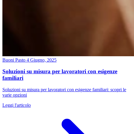
Buoni Pasto
4 Giugno, 2025
Soluzioni su misura per lavoratori con esigenze
familiari
Soluzioni su misura per lavoratori con esigenze familiari: scopri le
varie opzioni
Leggi l'articolo