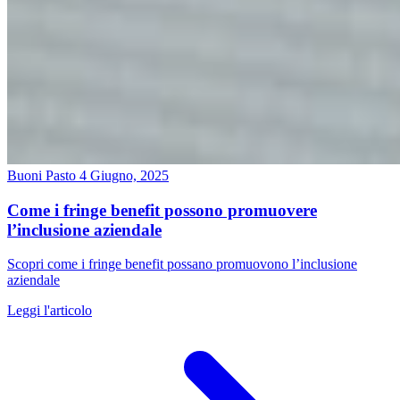
Buoni Pasto
4 Giugno, 2025
Come i fringe benefit possono promuovere
l’inclusione aziendale
Scopri come i fringe benefit possano promuovono l’inclusione
aziendale
Leggi l'articolo