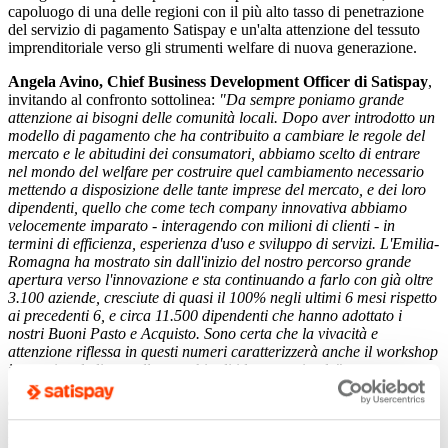
capoluogo di una delle regioni con il più alto tasso di penetrazione
del servizio di pagamento Satispay e un'alta attenzione del tessuto
imprenditoriale verso gli strumenti welfare di nuova generazione.
Angela Avino, Chief Business Development Officer di Satispay
,
invitando al confronto sottolinea:
"Da sempre poniamo grande
attenzione ai bisogni delle comunità locali. Dopo aver introdotto un
modello di pagamento che ha contribuito a cambiare le regole del
mercato e le abitudini dei consumatori, abbiamo scelto di entrare
nel mondo del welfare per costruire quel cambiamento necessario
mettendo a disposizione delle tante imprese del mercato, e dei loro
dipendenti, quello che come tech company innovativa abbiamo
velocemente imparato - interagendo con milioni di clienti - in
termini di efficienza, esperienza d'uso e sviluppo di servizi. L'Emilia-
Romagna ha mostrato sin dall'inizio del nostro percorso grande
apertura verso l'innovazione e sta continuando a farlo con già oltre
3.100 aziende, cresciute di quasi il 100% negli ultimi 6 mesi rispetto
ai precedenti 6, e circa 11.500 dipendenti che hanno adottato i
nostri Buoni Pasto e Acquisto. Sono certa che la vivacità e
attenzione riflessa in questi numeri caratterizzerà anche il workshop
interattivo dedicato allo scambio di idee tra aziende"
.
Con
Satispay Welfare
, in un anno e mezzo dal lancio, la tech
company si sta affermando con un nuovo modello di riferimento nel
mercato italiano. Con più di 100.000 lavoratori delle oltre 25.000