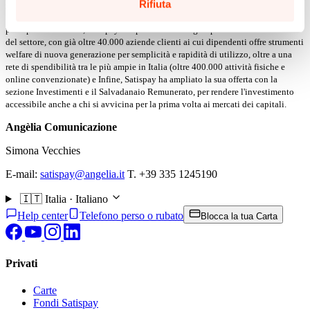
Leggi la nostra
Cookie Policy
per saperne di più.
Rifiuta
gli innovativi Satispay Buoni Pasto e Buoni Acquisto, seguiti dalla piattaforma
Satispay FlexBen, che semplifica la gestione di rimborsi e fondi pensione. In
poco più di due anni, Satispay si è posizionata tra gli operatori di riferimento
del settore, con già oltre 40.000 aziende clienti ai cui dipendenti offre strumenti
welfare di nuova generazione per semplicità e rapidità di utilizzo, oltre a una
rete di spendibilità tra le più ampie in Italia (oltre 400.000 attività fisiche e
online convenzionate) e Infine, Satispay ha ampliato la sua offerta con la
sezione Investimenti e il Salvadanaio Remunerato, per rendere l'investimento
accessibile anche a chi si avvicina per la prima volta ai mercati dei capitali.
Angèlia Comunicazione
Simona Vecchies
E-mail:
satispay@angelia.it
T. +39 335 1245190
🇮🇹
Italia · Italiano
Help center
Telefono perso o rubato
Blocca la tua Carta
Privati
Carte
Fondi Satispay