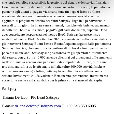
che rende semplice e accessibile la gestione del denaro e dei servizi finanziari.
Con una community di 6 milioni di persone in costante crescita, la piattaforma
permette agli utenti di pagare via smartphone (in negozi fisici e online),
scambiarsi denaro gratuitamente e accedere a numerosi servizi a valore
aggiunto: il programma fedeltà dei punti Satispay, Paga in 3 per dividere le
spese di tutti i giorni in 3 rate senza interessi, ricariche telefoniche, pagamento
di bollettini, bollo auto e moto, pagoPA, gift card, donazioni, risparmi. Dopo
aver consolidato l'esperienza nel mondo BtoC, Satispay ha esteso il suo
modello al mondo BtoB. A settembre 2023, è sbarcata nel welfare aziendale con
gli innovativi Satispay Buoni Pasto e Buoni Acquisto, seguiti dalla piattaforma
Satispay FlexBen, che semplifica la gestione di rimborsi e fondi pensione. In
poco più di due anni, Satispay si è posizionata tra gli operatori di riferimento
del settore, con già oltre 40.000 aziende clienti ai cui dipendenti offre strumenti
welfare di nuova generazione per semplicità e rapidità di utilizzo, oltre a una
rete di spendibilità tra le più ampie in Italia (oltre 400.000 attività fisiche e
online convenzionate) e Infine, Satispay ha ampliato la sua offerta con la
sezione Investimenti e il Salvadanaio Remunerato, per rendere l'investimento
accessibile anche a chi si avvicina per la prima volta ai mercati dei capitali.
Satispay
Tiziana De Icco - PR Lead Satispay
E-mail:
tiziana.deicco@satispay.com
T. +39 348 350 6005