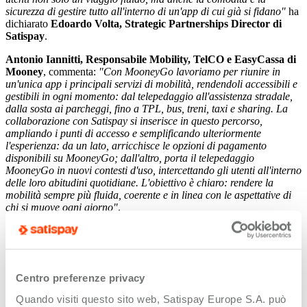
sicurezza di gestire tutto all'interno di un'app di cui già si fidano"
ha
dichiarato
Edoardo Volta, Strategic Partnerships Director di
Satispay
.
Antonio Iannitti, Responsabile Mobility, TelCO e EasyCassa di
Mooney
, commenta:
"Con MooneyGo lavoriamo per riunire in
un'unica app i principali servizi di mobilità, rendendoli accessibili e
gestibili in ogni momento: dal telepedaggio all'assistenza stradale,
dalla sosta ai parcheggi, fino a TPL, bus, treni, taxi e sharing. La
collaborazione con Satispay si inserisce in questo percorso,
ampliando i punti di accesso e semplificando ulteriormente
l'esperienza: da un lato, arricchisce le opzioni di pagamento
disponibili su MooneyGo; dall'altro, porta il telepedaggio
MooneyGo in nuovi contesti d'uso, intercettando gli utenti all'interno
delle loro abitudini quotidiane. L'obiettivo è chiaro: rendere la
mobilità sempre più fluida, coerente e in linea con le aspettative di
chi si muove ogni giorno"
.
Aprendo la sezione "Servizi" della super app Satispay, l'utente viene
guidato all'attivazione in pochi passaggi del servizio telepedaggio
MooneyGo, che oltre al pagamento dei pedaggi, include anche i
servizi per il pagamento dei parcheggi convenzionati, dell'Area C a
Centro preferenze privacy
Milano e del traghetto sullo stretto di Messina. Chi sceglie di attivare
l'abbonamento al Telepedaggio MooneyGo con Satispay potrà avere
Quando visiti questo sito web, Satispay Europe S.A. può
accesso ad una promozione esclusiva sul canone mensile. Tutti gli