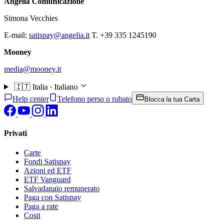
Angèlia Comunicazione
Simona Vecchies
E-mail:
satispay@angelia.it
T. +39 335 1245190
Mooney
media@mooney.it
🇮🇹
Italia · Italiano
Help center
Telefono perso o rubato
Blocca la tua Carta
Privati
Carte
Fondi Satispay
Azioni ed ETF
ETF Vanguard
Salvadanaio remunerato
Paga con Satispay
Paga a rate
Costi