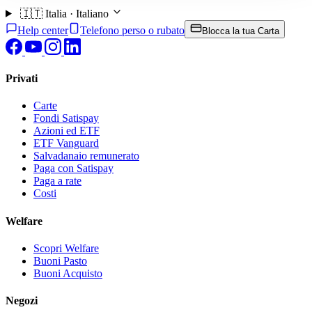
🇮🇹
Italia · Italiano
Help center
Telefono perso o rubato
Blocca la tua Carta
Privati
Carte
Fondi Satispay
Azioni ed ETF
ETF Vanguard
Salvadanaio remunerato
Paga con Satispay
Paga a rate
Costi
Welfare
Scopri Welfare
Buoni Pasto
Buoni Acquisto
Negozi