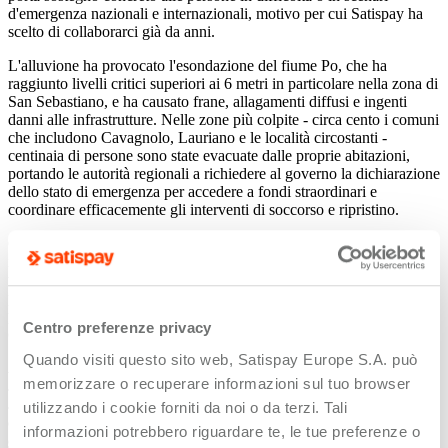
d'emergenza nazionali e internazionali, motivo per cui Satispay ha
scelto di collaborarci già da anni.
L'alluvione ha provocato l'esondazione del fiume Po, che ha
raggiunto livelli critici superiori ai 6 metri in particolare nella zona di
San Sebastiano, e ha causato frane, allagamenti diffusi e ingenti
danni alle infrastrutture. Nelle zone più colpite - circa cento i comuni
che includono Cavagnolo, Lauriano e le località circostanti -
centinaia di persone sono state evacuate dalle proprie abitazioni,
portando le autorità regionali a richiedere al governo la dichiarazione
dello stato di emergenza per accedere a fondi straordinari e
coordinare efficacemente gli interventi di soccorso e ripristino.
Gli utenti di Satispay, aprendo il servizio
"Donazioni"
, troveranno
in evidenza la raccolta di
Fondazione La Stampa - Specchio dei
tempi
, a cui potranno contribuire versando l'importo desiderato (da
pochi centesimi a importi più elevati, ogni donazione è importante)
per supportare la Fondazione e compiere in pochi secondi un gesto
Centro preferenze privacy
che vale tanto.
Quando visiti questo sito web, Satispay Europe S.A. può
Alberto Dalmasso, CEO e co-founder di Satispay
, commenta:
"A
memorizzare o recuperare informazioni sul tuo browser
seguito dell'alluvione che ha colpito il Piemonte, abbiamo attivato
subito il nostro servizio 'Donazioni' per un aiuto concreto alle zone
utilizzando i cookie forniti da noi o da terzi. Tali
colpite. La nostra community ha sempre dimostrato grande
informazioni potrebbero riguardare te, le tue preferenze o
generosità nelle emergenze, e siamo certi che risponderà anche