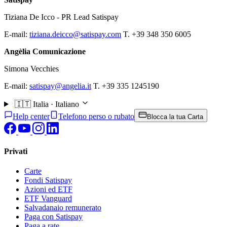
Tiziana De Icco - PR Lead Satispay
E-mail:
tiziana.deicco@satispay.com
T. +39 348 350 6005
Angèlia Comunicazione
Simona Vecchies
E-mail:
satispay@angelia.it
T. +39 335 1245190
🇮🇹
Italia · Italiano
Help center
Telefono perso o rubato
Blocca la tua Carta
Privati
Carte
Fondi Satispay
Azioni ed ETF
ETF Vanguard
Salvadanaio remunerato
Paga con Satispay
Paga a rate