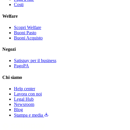
Costi
Welfare
Scopri Welfare
Buoni Pasto
Buoni Acquisto
Negozi
Satispay per il business
PagoPA
Chi siamo
Help center
Lavora con noi
Legal Hub
Newsroom
Blog
Stampa e media