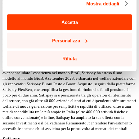
più di 5.200 lavoratori
, su una community di
56.800 utenti
e
oltre
Mostra dettagli
qui: puoi anche selezionare solo alcuni tipi di cookie e
3.600 attività convenzionate
.
confermare la selezione, cliccando sul pulsante
Satispay
"Personalizza".
Accetta
Nata nel 2015, Satispay è la super app e il network di pagamento proprietario
che rende semplice e accessibile la gestione del denaro e dei servizi finanziari.
Potrai aggiornare le tue preferenze in qualsiasi momento
Con una community di 6 milioni di persone in costante crescita, la piattaforma
Personalizza
cliccando sul pulsante in basso a sinistra in qualsiasi
permette agli utenti di pagare via smartphone (in negozi fisici e online),
scambiarsi denaro gratuitamente e accedere a numerosi servizi a valore
pagina del sito.
aggiunto: il programma fedeltà dei punti Satispay, Paga in 3 per dividere le
Leggi la nostra
Cookie Policy
per saperne di più.
Rifiuta
spese di tutti i giorni in 3 rate senza interessi, ricariche telefoniche, pagamento
di bollettini, bollo auto e moto, pagoPA, gift card, donazioni, risparmi. Dopo
aver consolidato l'esperienza nel mondo BtoC, Satispay ha esteso il suo
modello al mondo BtoB. A settembre 2023, è sbarcata nel welfare aziendale con
gli innovativi Satispay Buoni Pasto e Buoni Acquisto, seguiti dalla piattaforma
Satispay FlexBen, che semplifica la gestione di rimborsi e fondi pensione. In
poco più di due anni, Satispay si è posizionata tra gli operatori di riferimento
del settore, con già oltre 40.000 aziende clienti ai cui dipendenti offre strumenti
welfare di nuova generazione per semplicità e rapidità di utilizzo, oltre a una
rete di spendibilità tra le più ampie in Italia (oltre 400.000 attività fisiche e
online convenzionate) e Infine, Satispay ha ampliato la sua offerta con la
sezione Investimenti e il Salvadanaio Remunerato, per rendere l'investimento
accessibile anche a chi si avvicina per la prima volta ai mercati dei capitali.
Satispay