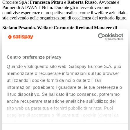
Crociere SpA;
Francesca Pittau
e
Roberta Russo
, Avvocate e
Partner di ADVANT Nctm. Durante gli interventi verranno
condivise esperienze e prospettive reali su come il welfare aziendale
stia evolvendo nelle organizzazioni di eccellenza del territorio ligure.
Stefano Pesando, Welfare Corporate Regional Manager di
Satispay
ha commentato:
"In due anni abbiamo dimostrato di saper
rispondere al forte bisogno di innovazione richiesto anche nel
mondo del welfare aziendale portando strumenti più semplici da
utilizzare per i lavoratori, e più efficaci da gestire per le aziende. La
vera sfida oggi è promuovere una consapevolezza sempre più
Centro preferenze privacy
diffusa sulla possibilità per le aziende di utilizzare il welfare come
leva strategica di attrazione e mantenimento delle competenze, e per
Quando visiti questo sito web, Satispay Europe S.A. può
i lavoratori per aumentare il proprio potere d'acquisto e pianificare
memorizzare o recuperare informazioni sul tuo browser
il proprio futuro".
utilizzando i cookie forniti da noi o da terzi. Tali
La
Liguria
è uno dei territori più ricettivi per i servizi welfare di
informazioni potrebbero riguardare te, le tue preferenze o
Satispay: su un
totale di oltre 150.400 utenti
, oltre
12.600 sono
il tuo dispositivo. Se hai dato il tuo consenso, potremmo
lavoratori
di quasi
1.500 aziende
che usano i Buoni Pasto e
Acquisto Satispay quotidianamente in una rete di
più di 12.600
anche recuperare statistiche analitiche sull'utilizzo del
attività convenzionate
.
sito web da parte tua e fornirti pubblicità mirata. Puoi
scegliere di accettare o rifiutare tutti i cookie (diversi da
Genova è il motore di questa espansione.
Il capoluogo concentra
da solo oltre il 40% delle aziende e dei lavoratori che nell'intera
quelli necessari per il funzionamento di questo sito web)
regione adottano i servizi welfare di Satispay, con
644 imprese e
cliccando sull'apposito pulsante qui sotto. Non è finita