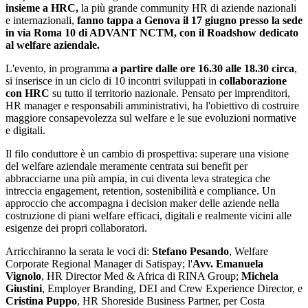
insieme a HRC,
la più grande community HR di aziende nazionali
e internazionali,
fanno tappa a Genova il 17 giugno presso la sede
in via Roma 10 di ADVANT NCTM, con il Roadshow dedicato
al welfare aziendale.
L'evento, in programma
a partire dalle ore 16.30 alle 18.30 circa
,
si inserisce in un ciclo di 10 incontri sviluppati in
collaborazione
con HRC
su tutto il territorio nazionale. Pensato per imprenditori,
HR manager e responsabili amministrativi, ha l'obiettivo di costruire
maggiore consapevolezza sul welfare e le sue evoluzioni normative
e digitali.
Il filo conduttore è un cambio di prospettiva: superare una visione
del welfare aziendale meramente centrata sui benefit per
abbracciarne una più ampia, in cui diventa leva strategica che
intreccia engagement, retention, sostenibilità e compliance. Un
approccio che accompagna i decision maker delle aziende nella
costruzione di piani welfare efficaci, digitali e realmente vicini alle
esigenze dei propri collaboratori.
Arricchiranno la serata le voci di:
Stefano Pesando
, Welfare
Corporate Regional Manager di Satispay; l'
Avv. Emanuela
Vignolo
, HR Director Med & Africa di RINA Group;
Michela
Giustini
, Employer Branding, DEI and Crew Experience Director, e
Cristina Puppo
, HR Shoreside Business Partner, per Costa